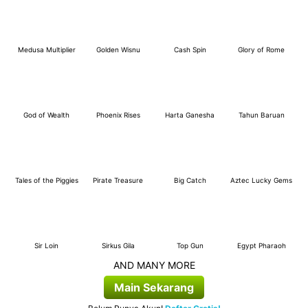
Medusa Multiplier
Golden Wisnu
Cash Spin
Glory of Rome
God of Wealth
Phoenix Rises
Harta Ganesha
Tahun Baruan
Tales of the Piggies
Pirate Treasure
Big Catch
Aztec Lucky Gems
Sir Loin
Sirkus Gila
Top Gun
Egypt Pharaoh
AND MANY MORE
Main Sekarang